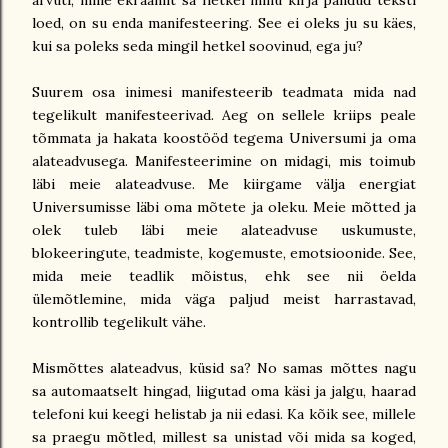
arvuti, mille ekraanilt sa hetkel minu kirja pandud teksti
loed, on su enda manifesteering. See ei oleks ju su käes,
kui sa poleks seda mingil hetkel soovinud, ega ju?
Suurem osa inimesi manifesteerib teadmata mida nad
tegelikult manifesteerivad. Aeg on sellele kriips peale
tõmmata ja hakata koostööd tegema Universumi ja oma
alateadvusega. Manifesteerimine on midagi, mis toimub
läbi meie alateadvuse. Me kiirgame välja energiat
Universumisse läbi oma mõtete ja oleku. Meie mõtted ja
olek tuleb läbi meie alateadvuse uskumuste,
blokeeringute, teadmiste, kogemuste, emotsioonide. See,
mida meie teadlik mõistus, ehk see nii öelda
ülemõtlemine, mida väga paljud meist harrastavad,
kontrollib tegelikult vähe.
Mismõttes alateadvus, küsid sa? No samas mõttes nagu
sa automaatselt hingad, liigutad oma käsi ja jalgu, haarad
telefoni kui keegi helistab ja nii edasi. Ka kõik see, millele
sa praegu mõtled, millest sa unistad või mida sa koged,