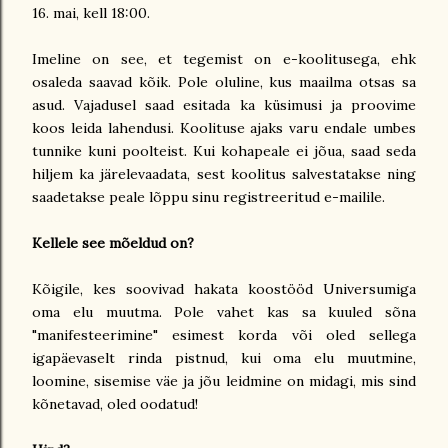
16. mai, kell 18:00.
Imeline on see, et tegemist on e-koolitusega, ehk
osaleda saavad kõik. Pole oluline, kus maailma otsas sa
asud. Vajadusel saad esitada ka küsimusi ja proovime
koos leida lahendusi. Koolituse ajaks varu endale umbes
tunnike kuni poolteist. Kui kohapeale ei jõua, saad seda
hiljem ka järelevaadata, sest koolitus salvestatakse ning
saadetakse peale lõppu sinu registreeritud e-mailile.
Kellele see mõeldud on?
Kõigile, kes soovivad hakata koostööd Universumiga
oma elu muutma. Pole vahet kas sa kuuled sõna
"manifesteerimine" esimest korda või oled sellega
igapäevaselt rinda pistnud, kui oma elu muutmine,
loomine, sisemise väe ja jõu leidmine on midagi, mis sind
kõnetavad, oled oodatud!