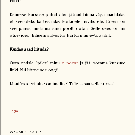
Hind?
Esimese kursuse puhul olen jätnud hinna väga madalaks,
et see oleks kättesaadav kõikidele huvilistele. 15 eur on
see panus, mida ma sinu poolt ootan. Selle sees on nii
otsevideo, hilisem salvestus kui ka mini e-töövihik.
Kuidas saad liituda?
Osta endale "pilet" minu
e-poest
ja jää ootama kursuse
linki. Nii lihtne see ongi!
Manifesteerimine on imeline! Tule ja saa sellest osa!
Jaga
KOMMENTAARID