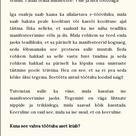
teinud. Tahad teada mismõttes? Tule ja liitu töötoaga!
Iga osaleja saab kaasa ka allalaetava e-töövihiku, mida
saab hakata peale koolitust või kasvõi koolituse ajal
täitma. Ikka selleks, et saaksid ka ise näha teadliku
manifesteerimise võlu ja ilu. Mida rohkem sa teed enda
jaoks teadlikuks, et sa päriselt ka manifesteerid koguaeg,
seda lõbusamaks see protsess sulle muutub. Seda
rohkem hakkad sa selle vastu huvi tundma ja seda
rohkem hakkad sa päriselt ka lõpuks oma unistuste
täitmise poole triivima. Hea on see, et sa ei pea seda
kõike üksi tegema. Seetõttu antud töötuba loodud saigi!
Tutvustan sulle ka viise, mida kasutan ise
manifesteerimise jaoks. Tegemist on väga lihtsate
nippide ja trikkidega, mida saavad kõik kasutada.
Keeruline on vaid see, mida sa ise usud, et on keeruline.
Kuna see vahva töötuba aset leiab?