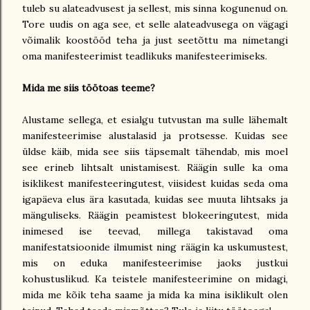
tuleb su alateadvusest ja sellest, mis sinna kogunenud on.
Tore uudis on aga see, et selle alateadvusega on vägagi
võimalik koostööd teha ja just seetõttu ma nimetangi
oma manifesteerimist teadlikuks manifesteerimiseks.
Mida me siis töötoas teeme?
Alustame sellega, et esialgu tutvustan ma sulle lähemalt
manifesteerimise alustalasid ja protsesse. Kuidas see
üldse käib, mida see siis täpsemalt tähendab, mis moel
see erineb lihtsalt unistamisest. Räägin sulle ka oma
isiklikest manifesteeringutest, viisidest kuidas seda oma
igapäeva elus ära kasutada, kuidas see muuta lihtsaks ja
mänguliseks. Räägin peamistest blokeeringutest, mida
inimesed ise teevad, millega takistavad oma
manifestatsioonide ilmumist ning räägin ka uskumustest,
mis on eduka manifesteerimise jaoks justkui
kohustuslikud. Ka teistele manifesteerimine on midagi,
mida me kõik teha saame ja mida ka mina isiklikult olen